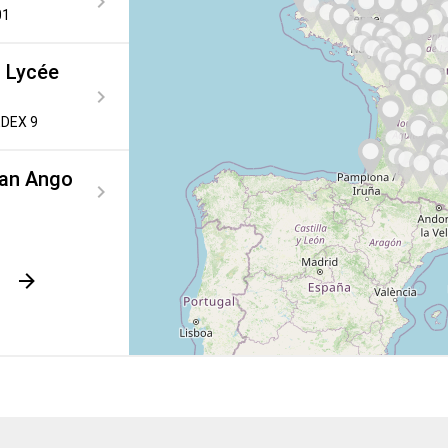
01
- Lycée
EDEX 9
han Ango
Suivant