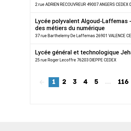
2 rue ADRIEN RECOUVREUR 49007 ANGERS CEDEX 
Lycée polyvalent Algoud-Laffemas 
des métiers du numérique
37 rue Barthelemy De Laffemas 26901 VALENCE C
Lycée général et technologique Je
25 rue Roger Lecoffre 76203 DIEPPE CEDEX
1
2
3
4
5
...
116
Précédent