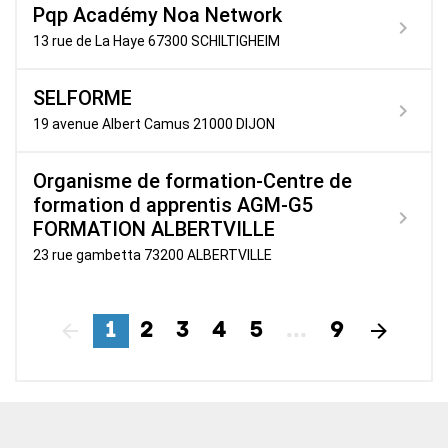
Pqp Académy Noa Network
13 rue de La Haye 67300 SCHILTIGHEIM
SELFORME
19 avenue Albert Camus 21000 DIJON
Organisme de formation-Centre de
formation d apprentis AGM-G5
FORMATION ALBERTVILLE
23 rue gambetta 73200 ALBERTVILLE
1
2
3
4
5
...
9
Précédent
Suiv