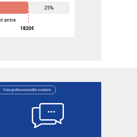
25%
nt entre
1820€
Voie professionnelle scolaire