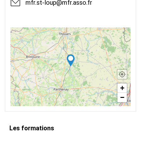
mfr.st-loup@mfr.asso.fr
+
−
Les formations