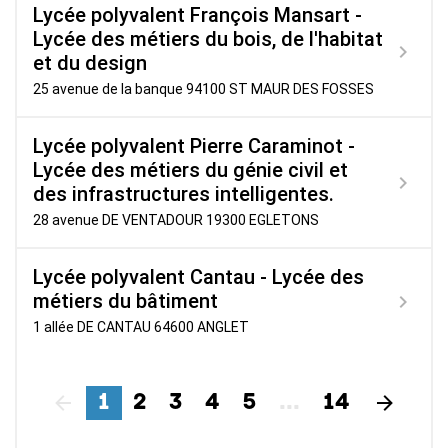
Lycée polyvalent François Mansart -
Lycée des métiers du bois, de l'habitat
et du design
25 avenue de la banque 94100 ST MAUR DES FOSSES
Lycée polyvalent Pierre Caraminot -
Lycée des métiers du génie civil et
des infrastructures intelligentes.
28 avenue DE VENTADOUR 19300 EGLETONS
Lycée polyvalent Cantau - Lycée des
métiers du bâtiment
1 allée DE CANTAU 64600 ANGLET
1
2
3
4
5
...
14
Précédent
Suiv