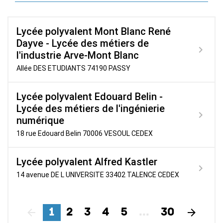
Lycée polyvalent Mont Blanc René
Dayve - Lycée des métiers de
l'industrie Arve-Mont Blanc
Allée DES ETUDIANTS 74190 PASSY
Lycée polyvalent Edouard Belin -
Lycée des métiers de l'ingénierie
numérique
18 rue Edouard Belin 70006 VESOUL CEDEX
Lycée polyvalent Alfred Kastler
14 avenue DE L UNIVERSITE 33402 TALENCE CEDEX
1
2
3
4
5
...
30
Précédent
Suiv